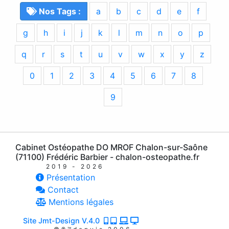
Nos Tags :
a
b
c
d
e
f
g
h
i
j
k
l
m
n
o
p
q
r
s
t
u
v
w
x
y
z
0
1
2
3
4
5
6
7
8
9
Cabinet Ostéopathe DO MROF Chalon-sur-Saône
(71100) Frédéric Barbier - chalon-osteopathe.fr
2019 - 2026
Présentation
Contact
Mentions légales
Site Jmt-Design V.4.0