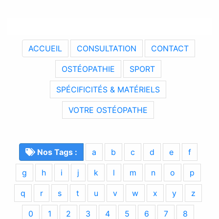
ACCUEIL
CONSULTATION
CONTACT
OSTÉOPATHIE
SPORT
SPÉCIFICITÉS & MATÉRIELS
VOTRE OSTÉOPATHE
Nos Tags :
a
b
c
d
e
f
g
h
i
j
k
l
m
n
o
p
q
r
s
t
u
v
w
x
y
z
0
1
2
3
4
5
6
7
8