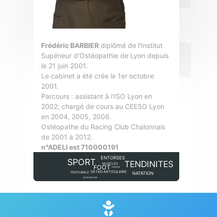
Frédéric BARBIER
diplômé de l'Institut
Supérieur d'Ostéopathie de Lyon depuis
le 21 juin 2001.
Le cabinet a été crée le 1er octobre
2001.
Parcours : assistant à l'ISO Lyon en
2002; chargé de cours au CEESO Lyon
en 2004, 2005, 2006.
Ostéopathe du Racing Club Chalonnais
de 2001 à 2012.
n°ADELI est 710000191
ENTORSES
SPORT
TENDINITES
MUSCLES
FOOT
CHALON
OSTEO-ARTICULAIRE
POSTURALE
NATATION
OSTÉOPATHE