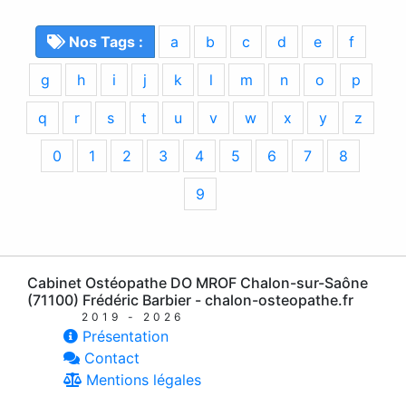
Nos Tags :
a
b
c
d
e
f
g
h
i
j
k
l
m
n
o
p
q
r
s
t
u
v
w
x
y
z
0
1
2
3
4
5
6
7
8
9
Cabinet Ostéopathe DO MROF Chalon-sur-Saône
(71100) Frédéric Barbier - chalon-osteopathe.fr
2019 - 2026
Présentation
Contact
Mentions légales