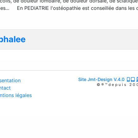
icolis, de douleur lombaire, de douleur dorsale, de sciatique
ites... En PEDIATRIE l'ostéopathie est conseillée dans les
ephalee
Site Jmt-Design V.4.0
entation
©®™depuis 20
tact
tions légales