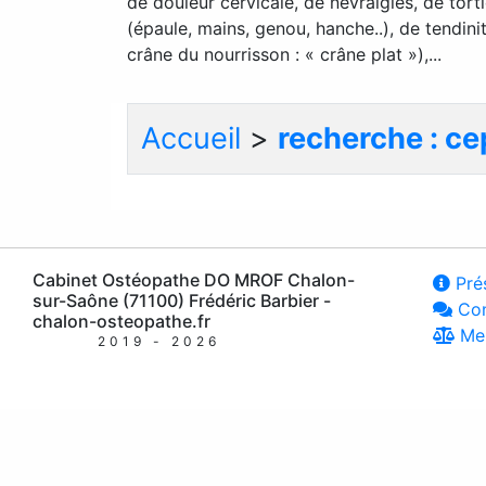
de douleur cervicale, de névralgies, de tort
(épaule, mains, genou, hanche..), de tendin
crâne du nourrisson : « crâne plat »),...
Accueil
>
recherche : c
Cabinet Ostéopathe DO MROF Chalon-
Prés
sur-Saône (71100) Frédéric Barbier -
Con
chalon-osteopathe.fr
Men
2019 - 2026