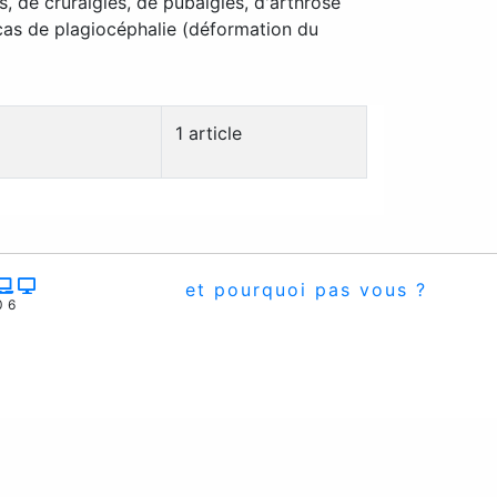
s, de cruralgies, de pubalgies, d'arthrose
 cas de plagiocéphalie (déformation du
1 article
et pourquoi pas vous ?
06