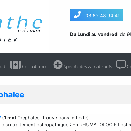
03 85 48 64 41
Du Lundi au vendredi
de 9h
ort
Consultation
Spécificités & matériels
Co
ephalee
?
(
1 mot
"cephalee" trouvé dans le texte)
er d'un traitement ostéopathique : En RHUMATOLOGIE l'osté