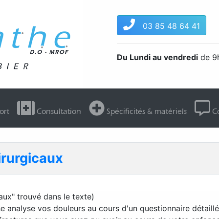
03 85 48 64 41
Du Lundi au vendredi
de 9h
ort
Consultation
Spécificités & matériels
Co
irurgicaux
aux" trouvé dans le texte)
e analyse vos douleurs au cours d'un questionnaire détaill