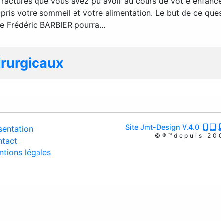
s fractures que vous avez pu avoir au cours de votre enfance
mpris votre sommeil et votre alimentation. Le but de ce quest
ue Frédéric BARBIER pourra...
irurgicaux
Site Jmt-Design V.4.0
entation
©®™depuis 20
tact
tions légales