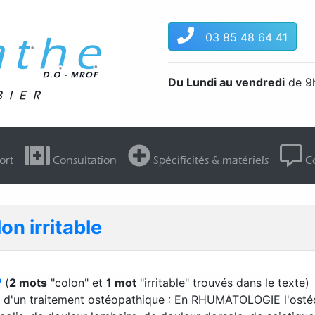
03 85 48 64 41
Du Lundi au vendredi
de 9h
ort
Consultation
Spécificités & matériels
Co
on irritable
?
(
2 mots
"colon" et
1 mot
"irritable" trouvés dans le texte)
er d'un traitement ostéopathique : En RHUMATOLOGIE l'osté