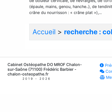
de douleur cervicale, de névralgies, de tort
(épaule, mains, genou, hanche..), de tendin
crâne du nourrisson : « crâne plat »),...
Accueil
>
recherche : col
Cabinet Ostéopathe DO MROF Chalon-
Prés
sur-Saône (71100) Frédéric Barbier -
Con
chalon-osteopathe.fr
Men
2019 - 2026