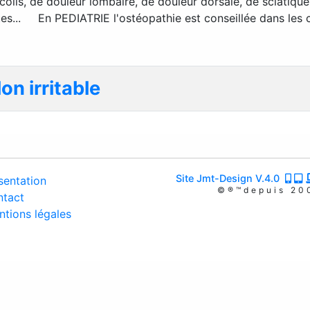
icolis, de douleur lombaire, de douleur dorsale, de sciatique
ites... En PEDIATRIE l'ostéopathie est conseillée dans les
on irritable
Site Jmt-Design V.4.0
entation
©®™depuis 20
tact
tions légales