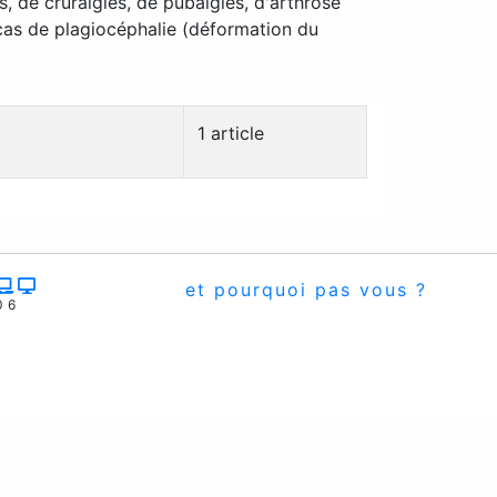
s, de cruralgies, de pubalgies, d'arthrose
 cas de plagiocéphalie (déformation du
1 article
et pourquoi pas vous ?
06