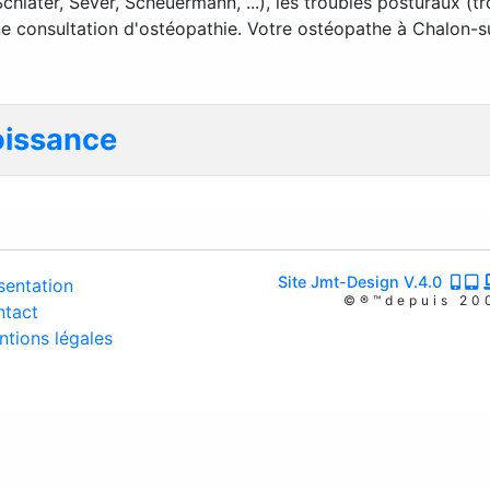
later, Sever, Scheuermann, ...), les troubles posturaux (tr
une consultation d'ostéopathie. Votre ostéopathe à Chalon-s
oissance
Site Jmt-Design V.4.0
entation
©®™depuis 20
tact
tions légales