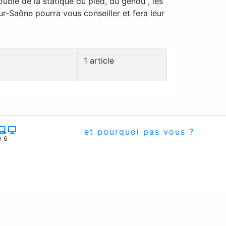
ouble de la statique du pied, du genou , les
ur-Saône pourra vous conseiller et fera leur
1 article
et pourquoi pas vous ?
06