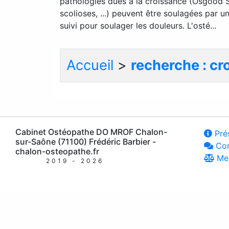
pathologies dues à la croissance (Osgood Sch
scolioses, ...) peuvent être soulagées par 
suivi pour soulager les douleurs. L'osté...
Accueil
>
recherche : cr
Cabinet Ostéopathe DO MROF Chalon-
Prés
sur-Saône (71100) Frédéric Barbier -
Con
chalon-osteopathe.fr
Men
2019 - 2026