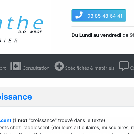
03 85 48 64 41
Du Lundi au vendredi
de 9h
ort
Consultation
Spécificités & matériels
Co
oissance
escent
(
1 mot
"croissance" trouvé dans le texte)
s chez l'adolescent (douleurs articulaires, musculaires, mau