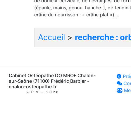
de douleur cervicale, de névralgies, de tort
(épaule, mains, genou, hanche..), de tendin
crâne du nourrisson : « crâne plat »),...
Accueil
>
recherche : orb
Cabinet Ostéopathe DO MROF Chalon-
Prés
sur-Saône (71100) Frédéric Barbier -
Con
chalon-osteopathe.fr
Men
2019 - 2026