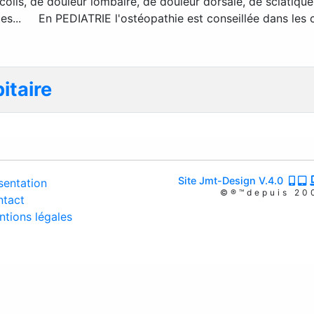
icolis, de douleur lombaire, de douleur dorsale, de sciatique
ites... En PEDIATRIE l'ostéopathie est conseillée dans les
itaire
Site Jmt-Design V.4.0
entation
©®™depuis 20
tact
tions légales