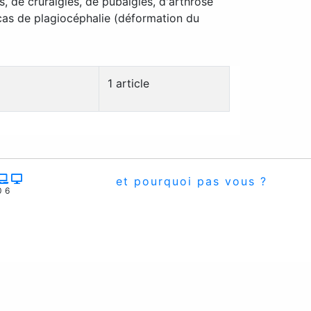
s, de cruralgies, de pubalgies, d'arthrose
 cas de plagiocéphalie (déformation du
1 article
et pourquoi pas vous ?
06