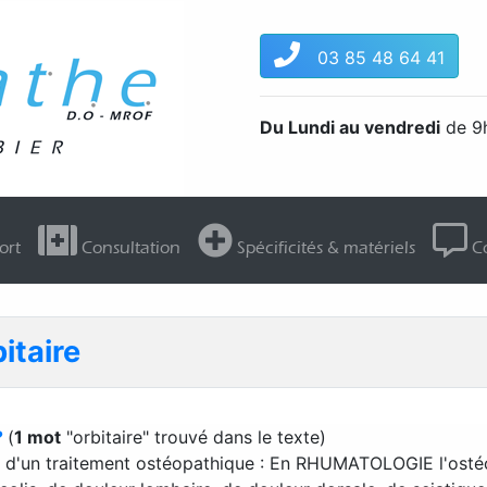
03 85 48 64 41
Du Lundi au vendredi
de 9h
ort
Consultation
Spécificités & matériels
Co
itaire
?
(
1 mot
"orbitaire" trouvé dans le texte)
er d'un traitement ostéopathique : En RHUMATOLOGIE l'osté