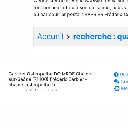
Webmaster de Frédéric BARBIER en liaison a
fonctionnement ou à son utilisation, nous 
ou par courrier postal : BARBIER Frédéric Os
Accueil
>
recherche : q
Cabinet Ostéopathe DO MROF Chalon-
Prés
sur-Saône (71100) Frédéric Barbier -
Con
chalon-osteopathe.fr
Men
2019 - 2026