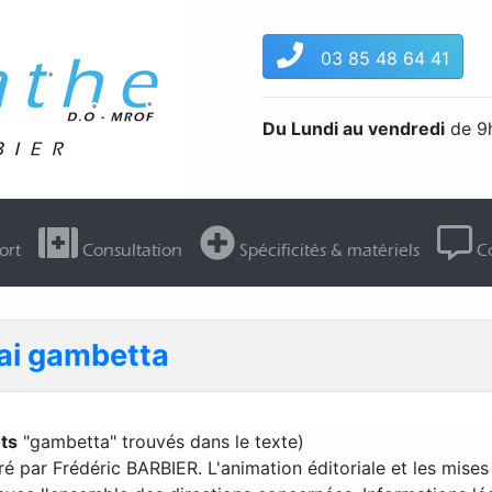
03 85 48 64 41
Du Lundi au vendredi
de 9h
ort
Consultation
Spécificités & matériels
Co
uai gambetta
ts
"gambetta" trouvés dans le texte)
ré par Frédéric BARBIER. L'animation éditoriale et les mises 