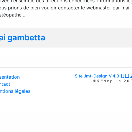
vec l'ensemble des directions concernées. Informations lég
vous prions de bien vouloir contacter le webmaster par mai
téopathe ...
uai gambetta
Site Jmt-Design V.4.0
entation
©®™depuis 20
tact
tions légales