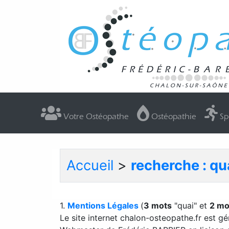
Votre Ostéopathe
Ostéopathie
Sp
Accueil
>
recherche : q
1.
Mentions Légales
(
3 mots
"quai" et
2 mo
Le site internet chalon-osteopathe.fr est gé