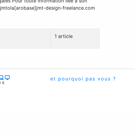
ales Pour toute information liée à son
l jmtola[arobase]jmt-design-freelance.com
1 article
et pourquoi pas vous ?
06