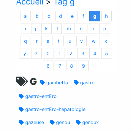
Accueil
>
Tag g
a
b
c
d
e
f
g
h
i
j
k
l
m
n
o
p
q
r
s
t
u
v
w
x
y
z
0
1
2
3
4
5
6
7
8
9
G
gambetta
gastro
gastro-entEro
gastro-entEro-hepatologie
gazeuse
genou
genoux