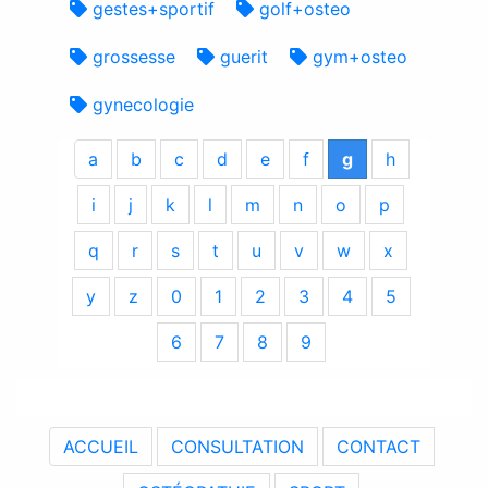
gestes+sportif
golf+osteo
grossesse
guerit
gym+osteo
gynecologie
a
b
c
d
e
f
g
h
i
j
k
l
m
n
o
p
q
r
s
t
u
v
w
x
y
z
0
1
2
3
4
5
6
7
8
9
ACCUEIL
CONSULTATION
CONTACT