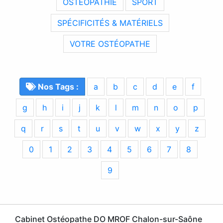
OSTÉOPATHIE
SPORT
SPÉCIFICITÉS & MATÉRIELS
VOTRE OSTÉOPATHE
Nos Tags :
a
b
c
d
e
f
g
h
i
j
k
l
m
n
o
p
q
r
s
t
u
v
w
x
y
z
0
1
2
3
4
5
6
7
8
9
Cabinet Ostéopathe DO MROF Chalon-sur-Saône