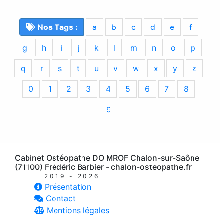
Nos Tags :
a
b
c
d
e
f
g
h
i
j
k
l
m
n
o
p
q
r
s
t
u
v
w
x
y
z
0
1
2
3
4
5
6
7
8
9
Cabinet Ostéopathe DO MROF Chalon-sur-Saône
(71100) Frédéric Barbier - chalon-osteopathe.fr
2019 - 2026
Présentation
Contact
Mentions légales