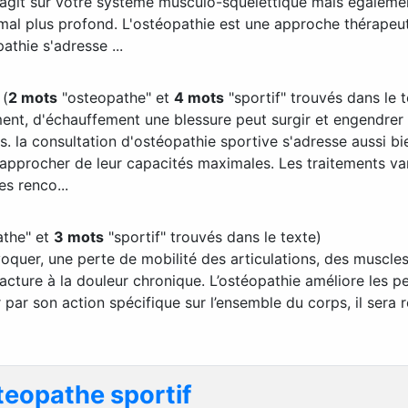
agit sur votre système musculo-squelettique mais également
 mal plus profond. L'ostéopathie est une approche thérapeu
athie s'adresse ...
f
(
2 mots
"osteopathe" et
4 mots
"sportif" trouvés dans le t
ent, d'échauffement une blessure peut surgir et engendrer
s. la consultation d'ostéopathie sportive s'adresse aussi b
s'approcher de leur capacités maximales. Les traitements va
es renco...
the" et
3 mots
"sportif" trouvés dans le texte)
oquer, une perte de mobilité des articulations, des muscles,
acture à la douleur chronique. L’ostéopathie améliore les pe
 par son action spécifique sur l’ensemble du corps, il sera r
teopathe sportif