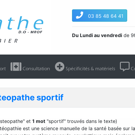
03 85 48 64 41
Du Lundi au vendredi
de 9h
ort
Consultation
Spécificités & matériels
Co
teopathe sportif
steopathe" et
1 mot
"sportif" trouvés dans le texte)
stéopathie est une science manuelle de la santé basée sur l