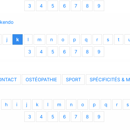
3
4
5
6
7
8
9
kendo
j
k
l
m
n
o
p
q
r
s
t
3
4
5
6
7
8
9
ONTACT
OSTÉOPATHIE
SPORT
SPÉCIFICITÉS & 
h
i
j
k
l
m
n
o
p
q
r
s
3
4
5
6
7
8
9