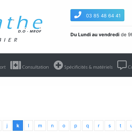
03 85 48 64 41
Du Lundi au vendredi
de 9h
ort
Consultation
Spécificités & matériels
Co
j
k
l
m
n
o
p
q
r
s
t