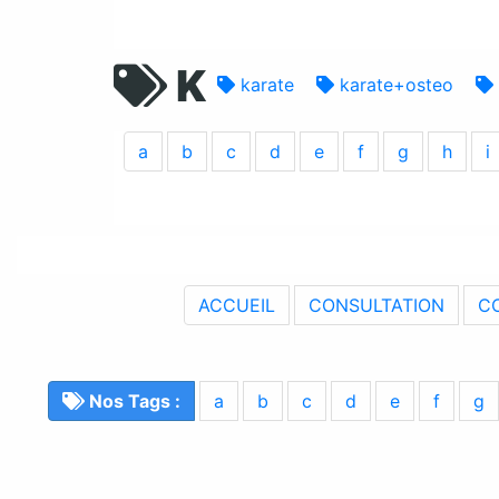
K
karate
karate+osteo
a
b
c
d
e
f
g
h
i
ACCUEIL
CONSULTATION
C
Nos Tags :
a
b
c
d
e
f
g