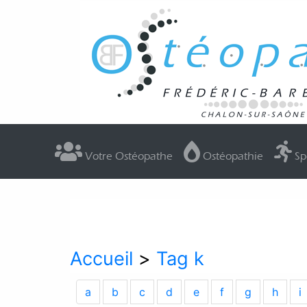
Votre Ostéopathe
Ostéopathie
Sp
Accueil
>
Tag k
a
b
c
d
e
f
g
h
i