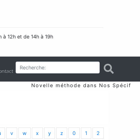
 à 12h et de 14h à 19h
ntact
Novelle méthode dans Nos Spécificité
u
v
w
x
y
z
0
1
2