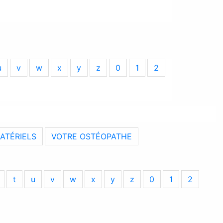
u
v
w
x
y
z
0
1
2
MATÉRIELS
VOTRE OSTÉOPATHE
t
u
v
w
x
y
z
0
1
2